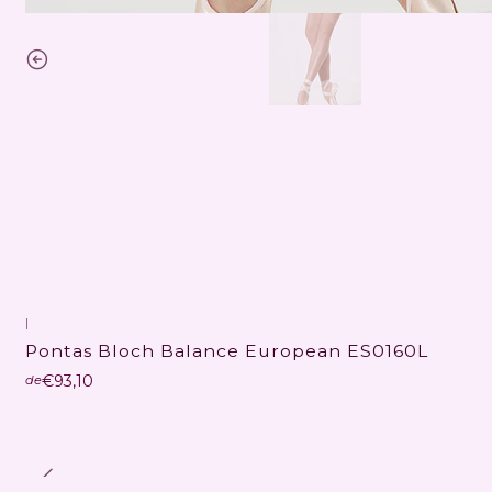
|
Pontas Bloch Balance European ES0160L
€93,10
de