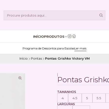
INÍCIO
PRODUTOS
Programa de Descontos para Escolas
Ler mais
Início
Pontas
Pontas Grishko Victory VM
|
Pontas Grishk
TAMANHOS
4
4.5
5
5.5
LARGURAS