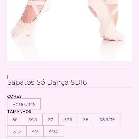
|
Sapatos Só Dança SD16
CORES
Rosa Claro
TAMANHOS
36
36.5
37
37.5
38
38.5/39
39.5
40
40.5