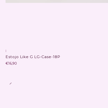
|
Estojo Like G LG-Case-18P
€16,90