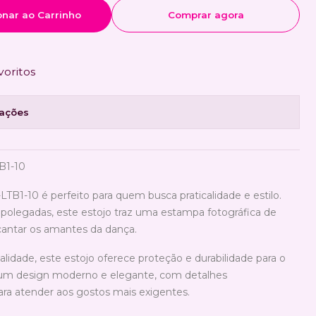
onar ao Carrinho
Comprar agora
voritos
zações
TB1-10
-LTB1-10 é perfeito para quem busca praticalidade e estilo.
polegadas, este estojo traz uma estampa fotográfica de
ncantar os amantes da dança.
alidade, este estojo oferece proteção e durabilidade para o
i um design moderno e elegante, com detalhes
ra atender aos gostos mais exigentes.