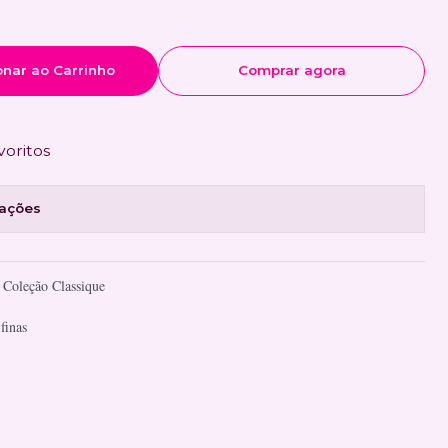
onar ao Carrinho
Comprar agora
voritos
zações
 Coleção Classique
finas