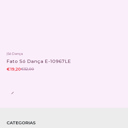
|
Só Dança
-40% DESCONTO
Fato Só Dança E-10967LE
€19,20
€32,00
CATEGORIAS