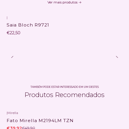
Ver mais produtos
|
Não Disponível
Saia Bloch R9721
€22,50
TAMBÉM PODE ESTAR INTERESSADO EM UM DESTES
Produtos Recomendados
|
Mirella
-20% DESCONTO
Fato Mirella M2194LM TZN
€39,92
€49,90