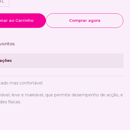
XL
onar ao Carrinho
Comprar agora
voritos
zações
ado mas confortável.
rável, leve e maleável, que permite desempenho de acção, e
es físicas.