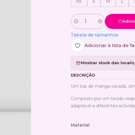
XS
S
M
L
Adici
Quantidade
Tabela de tamanhos
Adicionar à lista de fa
Mostrar stock das locali
DESCRIÇÃO
Um top de manga cavada, cint
Composto por um tecido respi
adaptável a diferentes actividad
Material