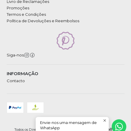
Livro de Reclamações
Promoções
Termos e Condições
Política de Devoluções e Reembolsos
Siga-nos
INFORMAÇÃO
Contacto
Envie-nos uma mensagem de
2026 Petipá.
WhatsApp
Todos os Direitos Reservados.
Com tecnologia Jumpseller
.