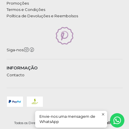
Promoções
Termos e Condições
Política de Devoluções e Reembolsos
Siga-nos
INFORMAÇÃO
Contacto
Envie-nos uma mensagem de
2026 Petipá.
WhatsApp
Todos os Direitos Reservados.
Com tecnologia Jumpseller
.