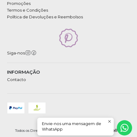
Promoções
Termos e Condições
Política de Devoluções e Reembolsos
Siga-nos
INFORMAÇÃO
Contacto
Envie-nos uma mensagem de
2026 Petipá.
WhatsApp
Todos os Direitos Reservados.
Com tecnologia Jumpseller
.