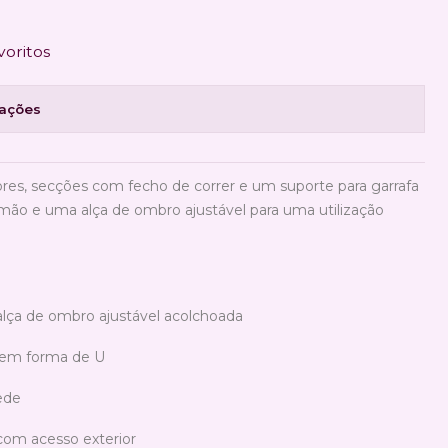
voritos
zações
iores, secções com fecho de correr e um suporte para garrafa
mão e uma alça de ombro ajustável para uma utilização
lça de ombro ajustável acolchoada
 em forma de U
ede
om acesso exterior