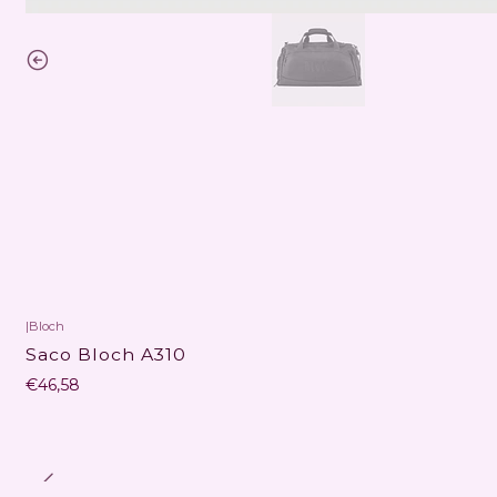
|
Bloch
Não Disponível
Saco Bloch A310
€46,58