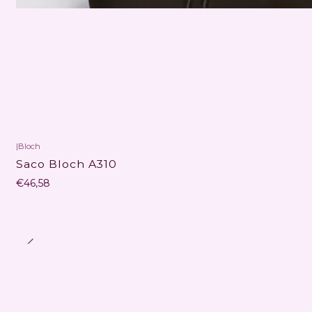
|
Bloch
Não Disponível
Saco Bloch A310
€46,58