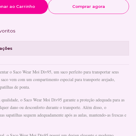
onar ao Carrinho
Comprar agora
voritos
zações
entar o Saco Wear Moi Div95, um saco perfeito para transportar seus
te saco vem com um compartimento especial para transporte arejado,
patilhas de ponta.
ta qualidade, o Saco Wear Moi Div95 garante a proteção adequada para as
alquer dano ou desconforto durante o transporte. Além disso, o
as sapatilhas sequem adequadamente após as aulas, mantendo-as frescas e
nal, o Saco Wear Moi Div95 possui um design elegante e moderno,